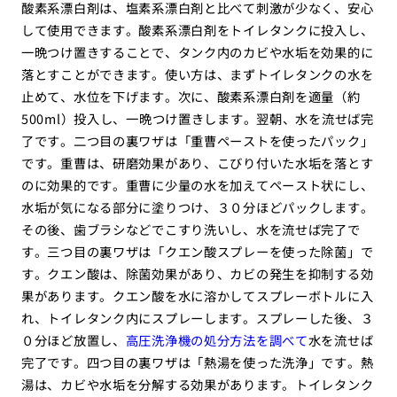
酸素系漂白剤は、塩素系漂白剤と比べて刺激が少なく、安心
して使用できます。酸素系漂白剤をトイレタンクに投入し、
一晩つけ置きすることで、タンク内のカビや水垢を効果的に
落とすことができます。使い方は、まずトイレタンクの水を
止めて、水位を下げます。次に、酸素系漂白剤を適量（約
500ml）投入し、一晩つけ置きします。翌朝、水を流せば完
了です。二つ目の裏ワザは「重曹ペーストを使ったパック」
です。重曹は、研磨効果があり、こびり付いた水垢を落とす
のに効果的です。重曹に少量の水を加えてペースト状にし、
水垢が気になる部分に塗りつけ、３０分ほどパックします。
その後、歯ブラシなどでこすり洗いし、水を流せば完了で
す。三つ目の裏ワザは「クエン酸スプレーを使った除菌」で
す。クエン酸は、除菌効果があり、カビの発生を抑制する効
果があります。クエン酸を水に溶かしてスプレーボトルに入
れ、トイレタンク内にスプレーします。スプレーした後、３
０分ほど放置し、
高圧洗浄機の処分方法を調べて
水を流せば
完了です。四つ目の裏ワザは「熱湯を使った洗浄」です。熱
湯は、カビや水垢を分解する効果があります。トイレタンク