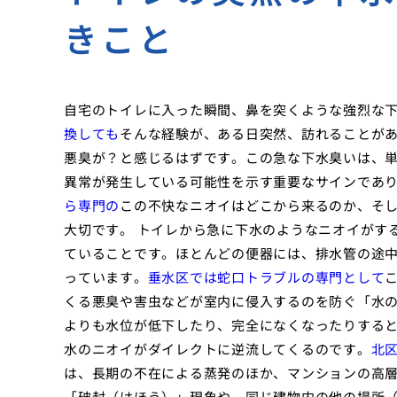
きこと
自宅のトイレに入った瞬間、鼻を突くような強烈な
換しても
そんな経験が、ある日突然、訪れることが
悪臭が？と感じるはずです。この急な下水臭いは、
異常が発生している可能性を示す重要なサインであ
ら専門の
この不快なニオイはどこから来るのか、そ
大切です。 トイレから急に下水のようなニオイがす
ていることです。ほとんどの便器には、排水管の途
っています。
垂水区では蛇口トラブルの専門として
くる悪臭や害虫などが室内に侵入するのを防ぐ「水
よりも水位が低下したり、完全になくなったりする
水のニオイがダイレクトに逆流してくるのです。
北
は、長期の不在による蒸発のほか、マンションの高
「破封（はほう）」現象や、同じ建物内の他の場所