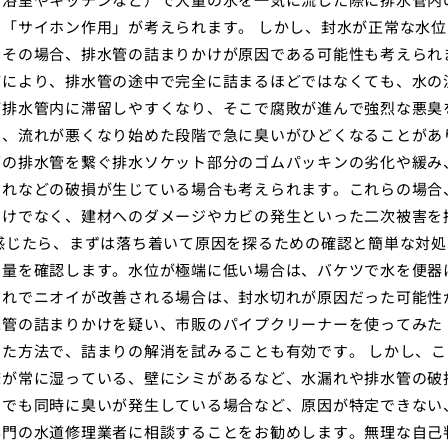
「サイホン作用」が考えられます。 しかし、封水が正常な水位
。その場合、排水管の詰まりかけが原因である可能性も考えられ
どにより、排水管の途中で完全に詰まるほどではなくても、水の
が排水管内に滞留しやすくなり、そこで腐敗が進んで強烈な悪臭
に、流れが悪くなり始めた段階で急に臭いがひどくなることがあ
下の排水管を繋ぐ排水ソケット部分のゴムパッキンの劣化や緩み
割れなどの破損が生じている場合も考えられます。これらの場合
だけでなく、建材へのダメージやカビの発生といった二次被害を
感じたら、まずは落ち着いて原因を探るための確認と簡単な対処
の量を確認します。水位が極端に低い場合は、バケツで水を便器
これでニオイが改善される場合は、封水切れが原因だった可能性
水管の詰まりかけを疑い、市販のパイプクリーナーを使ってみた
た方法で、詰まりの解消を試みることも有効です。 しかし、こ
床が常に湿っている、壁にシミがあるなど、水漏れや排水管の破
口でも同時に臭いが発生している場合など、原因が特定できない
専門の水道修理業者に相談することをお勧めします。無理な自己