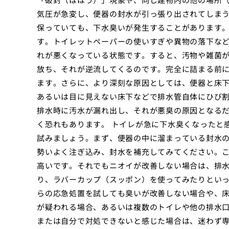
気圧が急変し、便器の封水が引っ張り出されてしまう
保っていても、下水臭いが発生することがあります
す。トイレットペーパーの使いすぎや異物の落下な
れが悪くなっている状態です。すると、汚物や雑菌
放ち、それが逆流してくるのです。完全に詰まる前
ます。さらに、より深刻な原因としては、便器と床
あるいは目に見えない床下などで排水管自体にひび
排水時に汚水が漏れ出し、それが悪臭の原因となる
く恐れもあります。 トイレが急に下水臭くなったと
試みましょう。まず、便器の中に溜まっている封水
勢いよく注ぎ込み、封水を補充してみてください。
高いです。それでもニオイが改善しない場合は、排
り、ラバーカップ（スッポン）を使ってみたりといっ
らの応急処置を試しても臭いが改善しない場合や、
が疑われる場合、あるいは複数のトイレや他の排水
または自分で対処できないと感じた場合は、迷わず