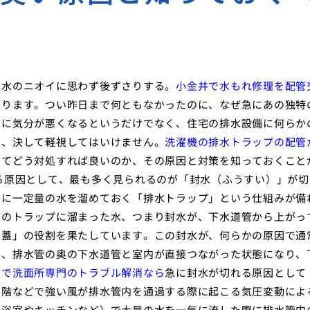
下水のニオイに思わず後ずさりする。
小金井で水もれ修理を配管
あります。つい昨日まで何ともなかったのに、なぜ急にあの独特
単に気分が悪くなるというだけでなく、住宅の排水設備に何らか
り、決して軽視してはいけません。
洗濯機の排水トラップの配管
してどう対処すれば良いのか、その原因と対策を知っておくこと
る原因として、最も多く見られるのが「封水（ふうすい）」が切
中に一定量の水を溜めておく「排水トラップ」という仕組みが備
このトラップに溜まった水、つまり封水が、下水道管から上がっ
の蓋」の役割を果たしています。この封水が、何らかの原因で通
と、排水管の奥の下水道管と室内が直接つながった状態になり、
区で洗面所専門のトラブル解消なら
急に封水が切れる原因として
層階などで強い風が排水管内を通過する際に起こる気圧変動によ
（浴室やキッチンなど）で大量の水を一気に流した際に排水管内