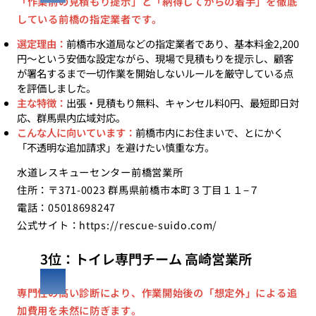
「作業前の見積もり提示」と「納得してからの着手」を徹底
している前橋の指定業者です。
選定理由：
前橋市水道局などの指定業者であり、基本料金2,200
円〜という安価な設定ながら、現場で見積もりを提示し、顧客
が署名するまで一切作業を開始しないルールを厳守している点
を評価しました。
主な特徴：
出張・見積もり無料、キャンセル料0円、最短即日対
応、群馬県内広域対応。
こんな人に向いています：
前橋市内にお住まいで、とにかく
「不透明な追加請求」を避けたい慎重な方。
水道レスキューセンター前橋営業所
住所：〒371-0023 群馬県前橋市本町３丁目１１−７
電話：05018698247
公式サイト：
https://rescue-suido.com/
3位：トイレ専門チーム 高崎営業所
専門性の高い診断により、作業開始後の「想定外」による追
加費用を未然に防ぎます。